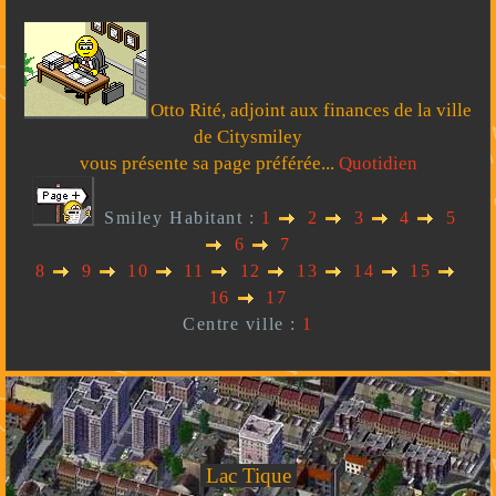
Otto Rité, adjoint aux finances de la ville
de Citysmiley
vous présente sa page préférée...
Quotidien
Smiley Habitant :
1
2
3
4
5
6
7
8
9
10
11
12
13
14
15
16
17
Centre ville :
1
Lac Tique