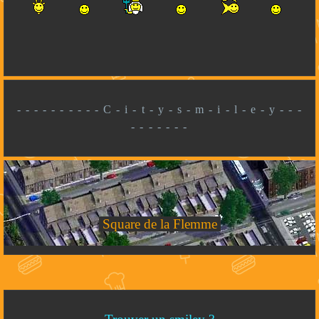
- - - - - - - - - - C - i - t - y - s - m - i - l - e - y - - -
- - - - - - -
Square de la Flemme