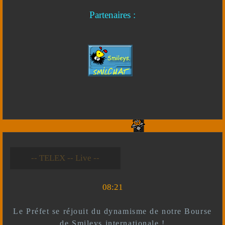
Partenaires :
-- Live --- TELEX --
-- *)^^(* --
08:21
Le Préfet se réjouit du dynamisme de notre Bourse
de Smileys internationale !