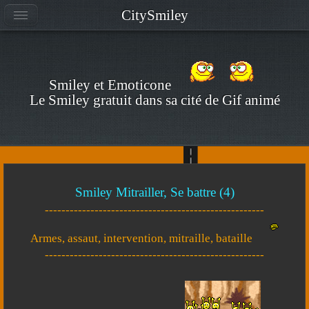
CitySmiley
Smiley et Emoticone
Le Smiley gratuit dans sa cité de Gif animé
Smiley Mitrailler, Se battre (4)
-----------------------------------------------------
Armes, assaut, intervention, mitraille, bataille
-----------------------------------------------------