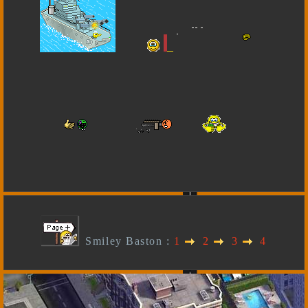
Smiley Baston :
1
2
3
4