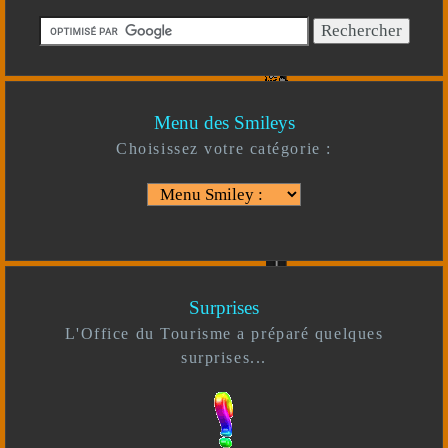
Menu des Smileys
Choisissez votre catégorie :
Surprises
L'Office du Tourisme a préparé quelques
surprises...