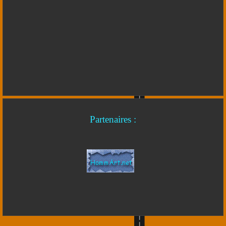
Partenaires :