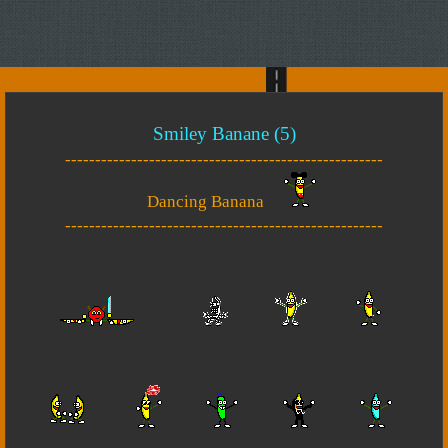
Smiley Banane (5)
-----------------------------------------------------
Dancing Banana
-----------------------------------------------------