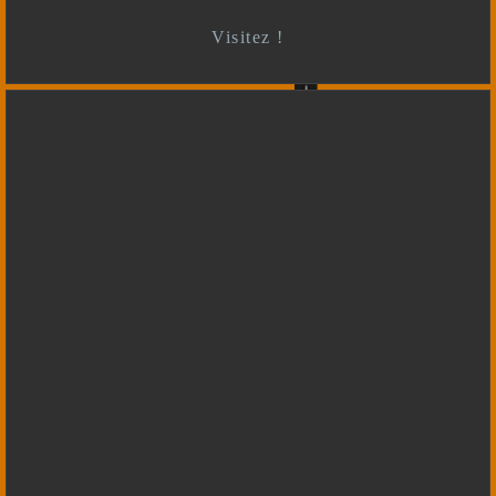
Visitez !