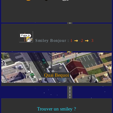
Smiley Bonjour :
1
2
3
Quai Bequoi
Trouver un smiley ?