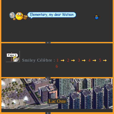
Smiley Célèbre :
1
2
3
4
5
6
Lac Oste