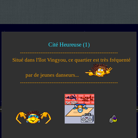
Cité Heureuse (1)
-----------------------------------------------------
Situé dans l'îlot Vingyou, ce quartier est très fréquenté
par de jeunes danseurs...
-----------------------------------------------------