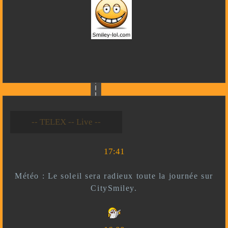
-- Live --- TELEX --
-- *)^^(* --
17:41
Météo : Le soleil sera radieux toute la journée sur
CitySmiley.