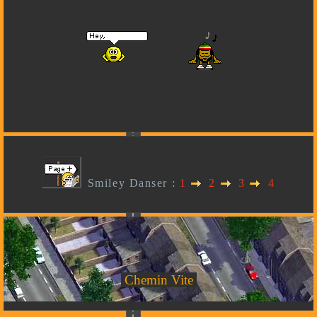
Smiley Danser :
1
2
3
4
Chemin Vite