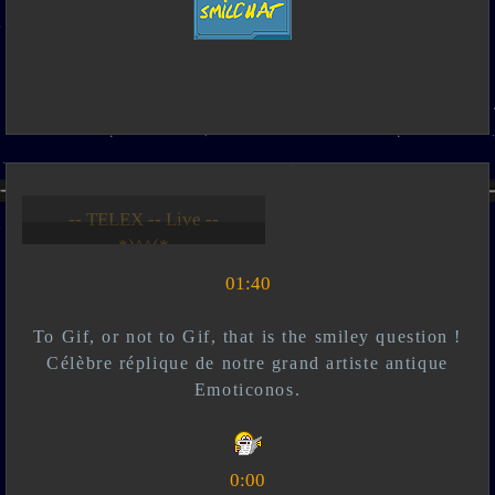
-- Live --- TELEX --
-- *)^^(* --
01:40
To Gif, or not to Gif, that is the smiley question !
Célèbre réplique de notre grand artiste antique
Emoticonos.
0:00