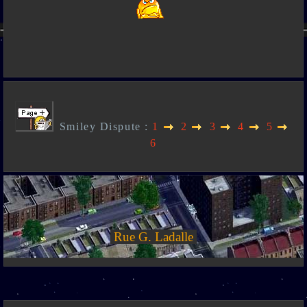
Smiley Dispute :
1
2
3
4
5
6
Rue G. Ladalle