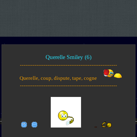
Querelle Smiley (6)
-----------------------------------------------------
Querelle, coup, dispute, tape, cogne
-----------------------------------------------------