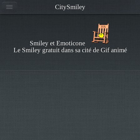
CitySmiley
Smiley et Emoticone
Le Smiley gratuit dans sa cité de Gif animé