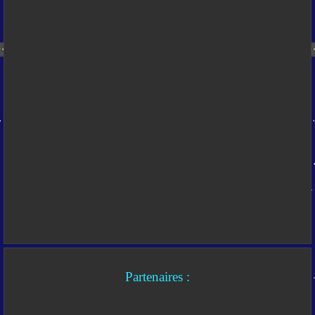
Partenaires :