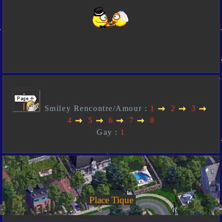
Smiley Rencontre/Amour :
1
2
3
4
5
6
7
8
Gay :
1
Place Tique