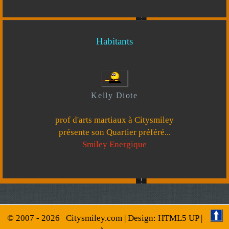
Habitants
Kelly Diote
prof d'arts martiaux à Citysmiley
présente son Quartier préféré...
Smiley Energique
© 2007 -
2026
Citysmiley.com
| Design:
HTML5 UP
|