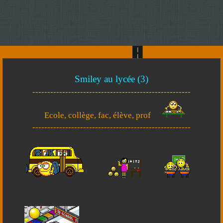
Smiley au lycée (3)
-----------------------------------------------------
Ecole, collège, fac, élève, prof
-----------------------------------------------------