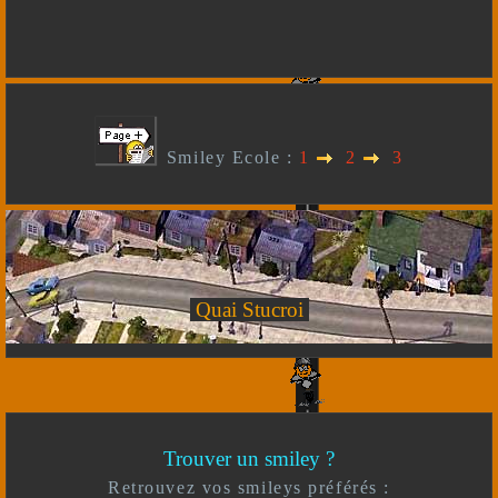
Smiley Ecole :
1
2
3
Quai Stucroi
Trouver un smiley ?
Retrouvez vos smileys préférés :