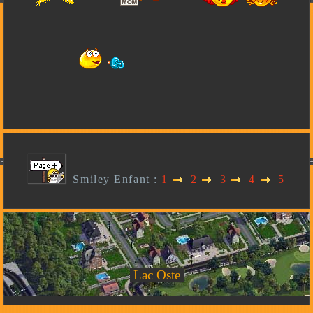
Smiley Enfant :
1
2
3
4
5
Lac Oste