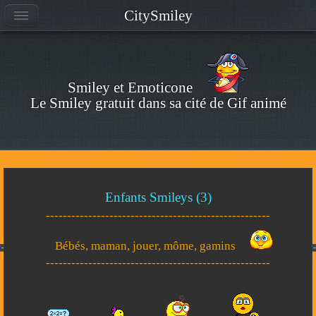
CitySmiley
Smiley et Emoticone
Le Smiley gratuit dans sa cité de Gif animé
Enfants Smileys (3)
-----------------------------------------------------
Bébés, maman, jouer, môme, gamins
-----------------------------------------------------