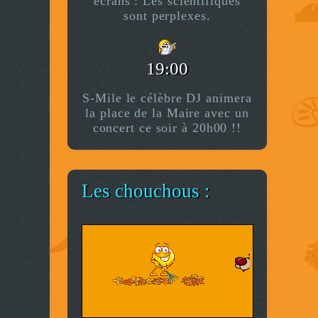
écrans : Les scientifiques
sont perplexes.
19:00
S-Mile le célèbre DJ animera
la place de la Maire avec un
concert ce soir à 20h00 !!
Les chouchous :