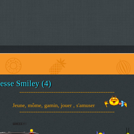
esse Smiley (4)
-----------------------------------------------------
Jeune, môme, gamin, jouer , s'amuser
-----------------------------------------------------