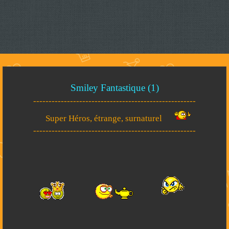
Smiley Fantastique (1)
-----------------------------------------------------
Super Héros, étrange, surnaturel
-----------------------------------------------------