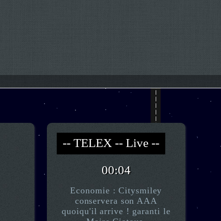
-- Live --- TELEX --
-- *)^^(* --
00:04
Economie : Citysmiley
conservera son AAA
quoiqu'il arrive ! garanti le