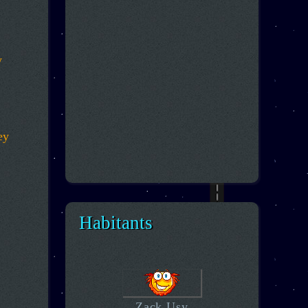
y
ey
Habitants
Zack Usy