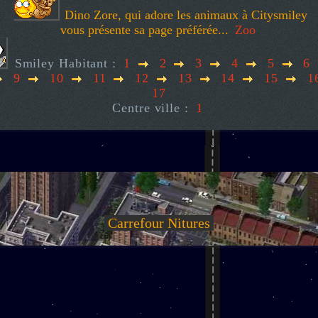
Dino Zore, qui adore les animaux à Citysmiley
vous présente sa page préférée...
Zoo
Smiley Habitant :
1
2
3
4
5
6
9
10
11
12
13
14
15
1
17
Centre ville :
1
Carrefour Nitures