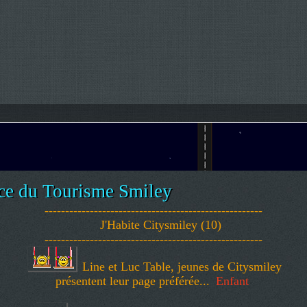
ce du Tourisme Smiley
-----------------------------------------------------
J'Habite Citysmiley (10)
-----------------------------------------------------
Line et Luc Table, jeunes de Citysmiley
présentent leur page préférée...
Enfant