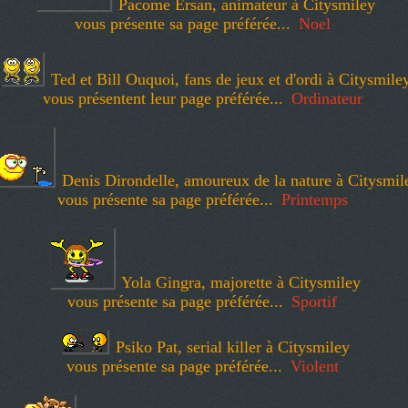
Pacome Ersan, animateur à Citysmiley
vous présente sa page préférée...
Noel
Ted et Bill Ouquoi, fans de jeux et d'ordi à Citysmile
vous présentent leur page préférée...
Ordinateur
Denis Dirondelle, amoureux de la nature à Citysmil
vous présente sa page préférée...
Printemps
Yola Gingra, majorette à Citysmiley
vous présente sa page préférée...
Sportif
Psiko Pat, serial killer à Citysmiley
vous présente sa page préférée...
Violent