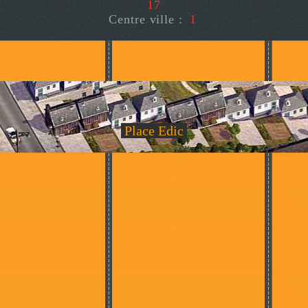
17
Centre ville :
1
Place Edic