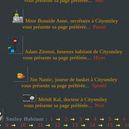
vous présente sa page préférée...
Mer
Mme Bonaide Anne, secrétaire à Citysmiley
vous présente sa page préférée...
Pensif
Adam Zinmoi, heureux habitant de Citysmiley
vous présente sa page préférée...
Hiver
Jim Nastic, joueur de basket à Citysmiley
vous présente sa page préférée...
Sportif
Mehdi Kal, docteur à Citysmiley
vous présente sa page préférée...
Noir
Smiley Habitant :
1
2
3
4
5
6
9
10
11
12
13
14
15
1