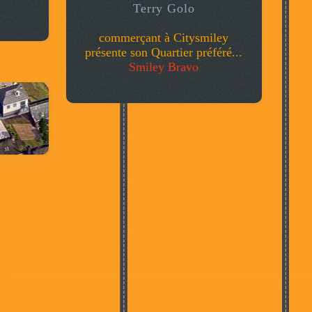
Terry Golo
commerçant à Citysmiley
présente son Quartier préféré...
Smiley Bravo