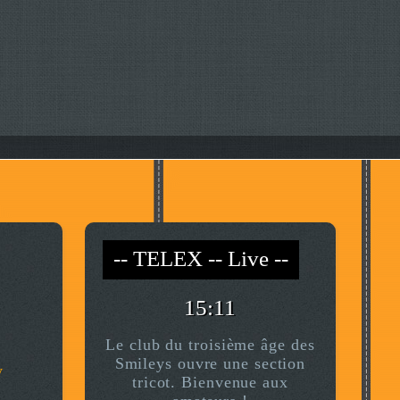
-- TELEX -- Live --
-- *)^^(* --
15:11
Le club du troisième âge des
Smileys ouvre une section
y
tricot. Bienvenue aux