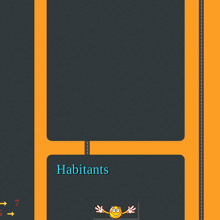
Habitants
7
6