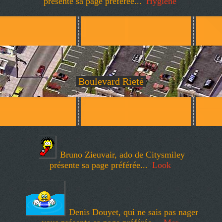
présente sa page préférée...
Hygiène
Boulevard Rieté
Bruno Zieuvair, ado de Citysmiley
présente sa page préférée...
Look
Denis Douyet, qui ne sais pas nager