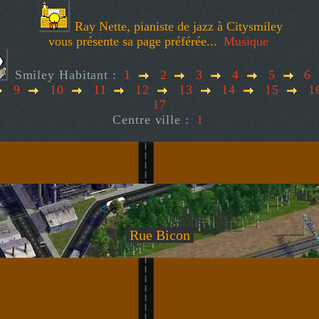
Ray Nette, pianiste de jazz à Citysmiley
vous présente sa page préférée...
Musique
Smiley Habitant :
1
2
3
4
5
6
9
10
11
12
13
14
15
1
17
Centre ville :
1
Rue Bicon