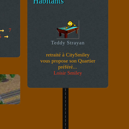
Habitants
7
6
Teddy Strayan
retraité à CitySmiley
vous propose son Quartier
préféré...
Loisir Smiley