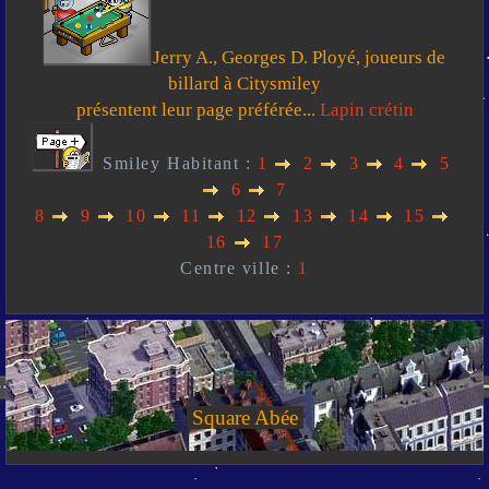
Jerry A., Georges D. Ployé, joueurs de
billard à Citysmiley
présentent leur page préférée...
Lapin crétin
Smiley Habitant :
1
2
3
4
5
6
7
8
9
10
11
12
13
14
15
16
17
Centre ville :
1
Square Abée