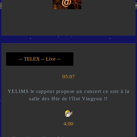
-- Live --- TELEX --
-- *)^^(* --
05:07
YELIMS le rappeur propose un concert ce soir à la
salle des fête de l'îlot Vingyou !!
4:00