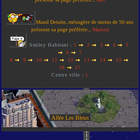
Maud Detaite, ménagère de moins de 50 ans
présente sa page préférée...
Maison
Smiley Habitant :
1
2
3
4
5
6
7
8
9
10
11
12
13
14
15
16
17
Centre ville :
1
Allée Les Bleus