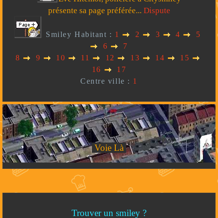
présente sa page préférée...
Dispute
Smiley Habitant :
1
2
3
4
5
6
7
8
9
10
11
12
13
14
15
16
17
Centre ville :
1
Voie Là
Trouver un smiley ?