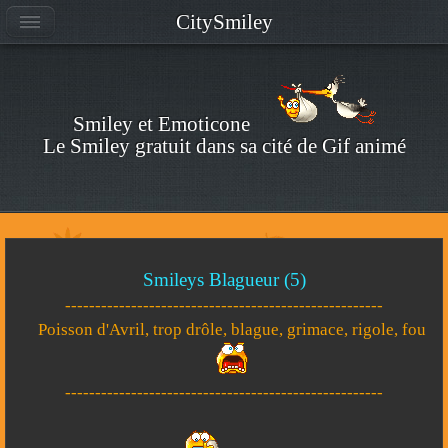
CitySmiley
Smiley et Emoticone
Le Smiley gratuit dans sa cité de Gif animé
Smileys Blagueur (5)
-----------------------------------------------------
Poisson d'Avril, trop drôle, blague, grimace, rigole, fou
-----------------------------------------------------