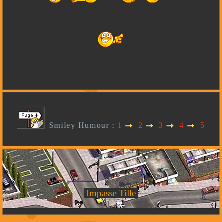
Smiley Humour :
1
2
3
4
5
Impasse Tille