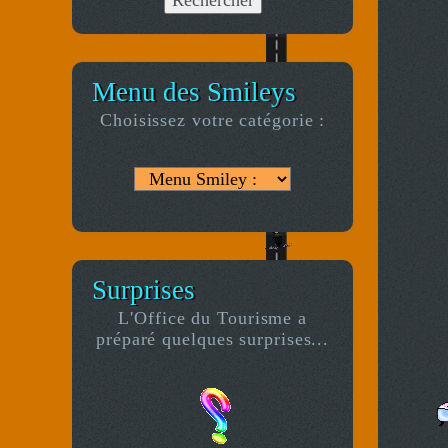
Menu des Smileys
Choisissez votre catégorie :
Surprises
L'Office du Tourisme a
préparé quelques surprises...