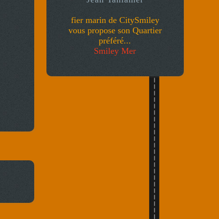
fier marin de CitySmiley
vous propose son Quartier
préféré...
Smiley Mer