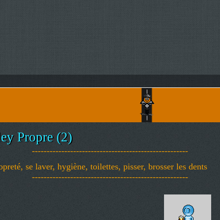
ey Propre (2)
-----------------------------------------------------
eté, se laver, hygiène, toilettes, pisser, brosser les dents
-----------------------------------------------------