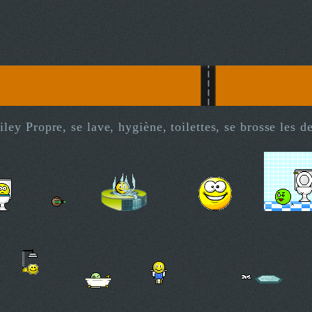
ley Propre, se lave, hygiène, toilettes, se brosse les d