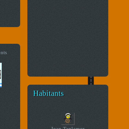
ents
Habitants
Jean Tanlamer