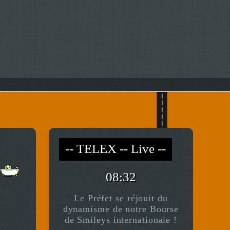
-- TELEX -- Live --
-- *)^^(* --
08:32
Le Préfet se réjouit du
dynamisme de notre Bourse
de Smileys internationale !