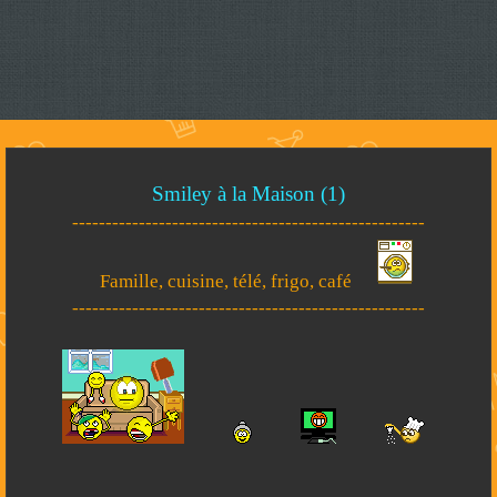
Smiley à la Maison (1)
-----------------------------------------------------
Famille, cuisine, télé, frigo, café
-----------------------------------------------------