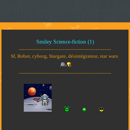
Smiley Science-fiction (1)
-----------------------------------------------------
Sf, Robot, cyborg, Stargate, désintégrateur, star wars
-----------------------------------------------------