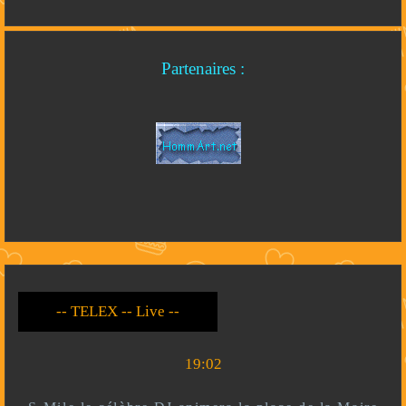
Partenaires :
-- Live --- TELEX --
-- *)^^(* --
19:02