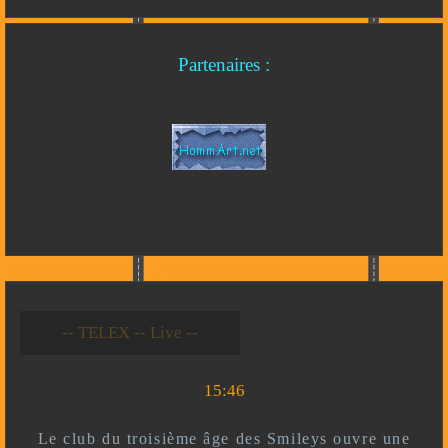
Partenaires :
-- Live --- TELEX --
-- *)^^(* --
15:46
Le club du troisième âge des Smileys ouvre une