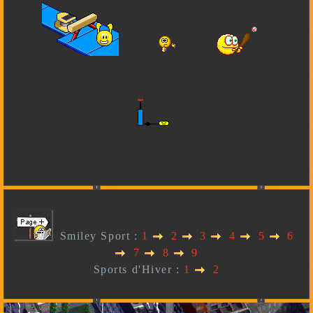
Smiley Sport :
1
2
3
4
5
6
7
8
9
Sports d'Hiver :
1
2