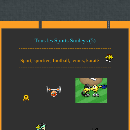
Tous les Sports Smileys (5)
-----------------------------------------------------
Sport, sportive, football, tennis, karaté
-----------------------------------------------------