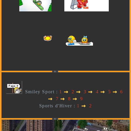
Smiley Sport :
1
2
3
4
5
6
7
8
9
Sports d'Hiver :
1
2