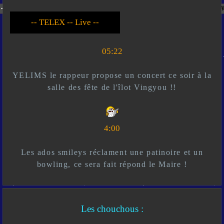
-- Live --- TELEX --
-- *)^^(* --
05:22
YELIMS le rappeur propose un concert ce soir à la
salle des fête de l'îlot Vingyou !!
4:00
Les ados smileys réclament une patinoire et un
bowling, ce sera fait répond le Maire !
Les chouchous :