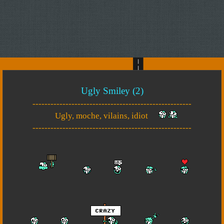
Ugly Smiley (2)
-----------------------------------------------------
Ugly, moche, vilains, idiot
-----------------------------------------------------