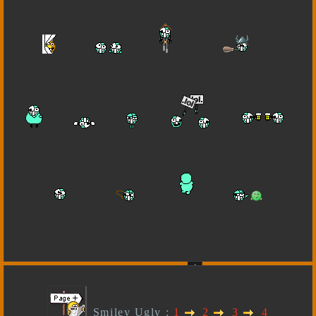
Smiley Ugly :
1
2
3
4