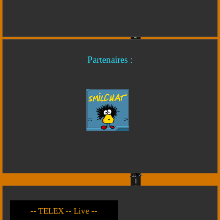
Partenaires :
-- Live --- TELEX --
-- *)^^(* --