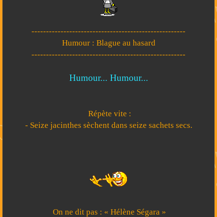
-----------------------------------------------------
Humour : Blague au hasard
-----------------------------------------------------
Humour... Humour...
Répète vite :
- Seize jacinthes sèchent dans seize sachets secs.
On ne dit pas : « Hélène Ségara »